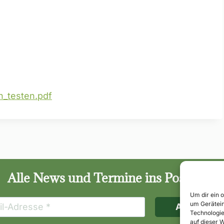
_testen.pdf
Alle News und Termine ins Postfach!
Um dir ein 
um Gerätein
Technologie
auf dieser W