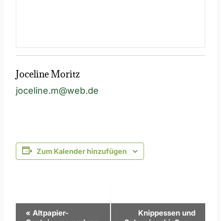
Joceline Moritz
joceline.m@web.de
Zum Kalender hinzufügen
Veranstaltung-
«
Altpapier-
Knippessen und