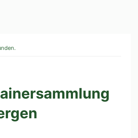
unden.
tainersammlung
ergen