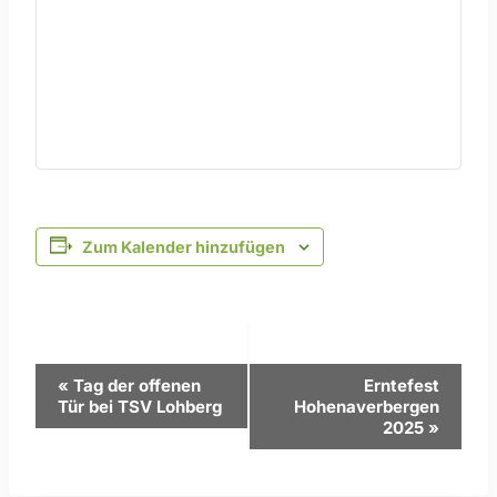
Zum Kalender hinzufügen
Veranstaltung-
«
Tag der offenen
Erntefest
Tür bei TSV Lohberg
Hohenaverbergen
Navigation
2025
»