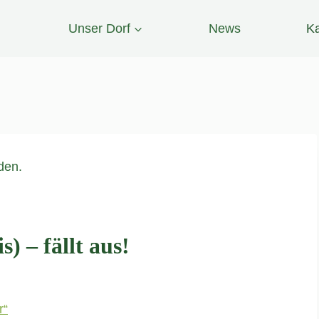
Unser Dorf
News
Ka
den.
 – fällt aus!
r“