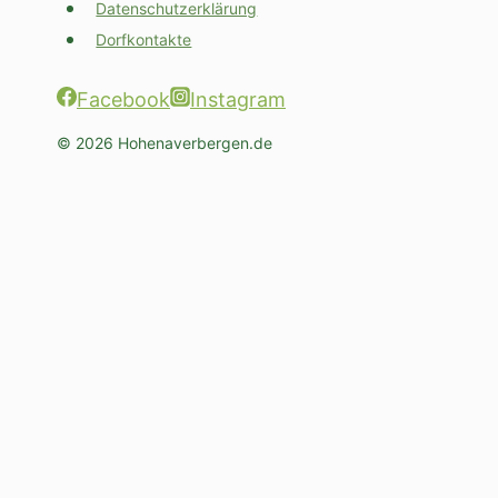
Datenschutzerklärung
Dorfkontakte
Facebook
Instagram
© 2026 Hohenaverbergen.de
Untermenü
Unser Dorf
umschalten
Geschichte
Interessante Orte
Vereine
Unternehmen und Öffnungszeiten
News
Kalender
Bilder
Dorfkontakte