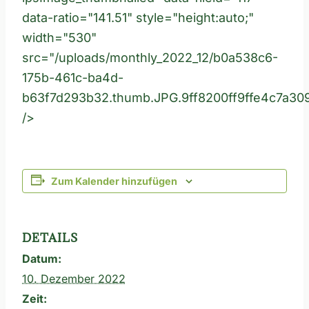
data-ratio="141.51" style="height:auto;"
width="530"
src="/uploads/monthly_2022_12/b0a538c6-
175b-461c-ba4d-
b63f7d293b32.thumb.JPG.9ff8200ff9ffe4c7a30
/>
Zum Kalender hinzufügen
DETAILS
Datum:
10. Dezember 2022
Zeit: