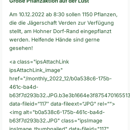
Große Pflanzaktion auf der Lust
Am 10.12.2022 ab 8:30 sollen 1150 Pflanzen,
die die Jägerschaft Verden zur Verfügung
stellt, am Hohner Dorf-Rand eingepflanzt
werden. Helfende Hände sind gerne
gesehen!
<a class="ipsAttachLink
ipsAttachLink_image"
href="/monthly_2022_12/b0a538c6-175b-
461c-ba4d-
b63f7d293b32.JPG.b3e3b1664e3f87547016551
data-fileid=“117″ data-fileext=“JPG“ rel=““>
<img alt="b0a538c6-175b-461c-ba4d-
b63f7d293b32.JPG" class="ipsImage
ipsImage_thumbnailed" data-fileid="117"