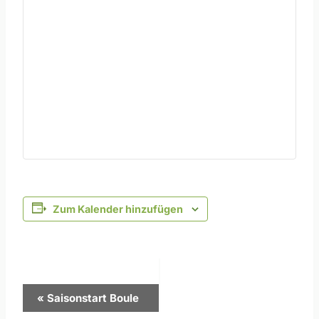
Zum Kalender hinzufügen
Veranstaltung-
«
Saisonstart Boule