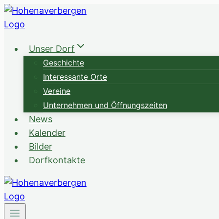
Zum
Inhalt
springen
Unser Dorf
Geschichte
Interessante Orte
Vereine
Unternehmen und Öffnungszeiten
News
Kalender
Bilder
Dorfkontakte