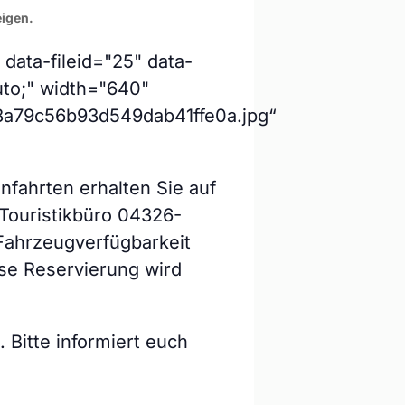
eigen.
ata-fileid="25" data-
uto;" width="640"
8a79c56b93d549dab41ffe0a.jpg“
nfahrten erhalten Sie auf
Touristikbüro 04326-
Fahrzeugverfügbarkeit
se Reservierung wird
 Bitte informiert euch