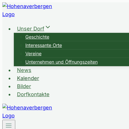
Zum
Inhalt
springen
Unser Dorf
Geschichte
Interessante Orte
Vereine
Unternehmen und Öffnungszeiten
News
Kalender
Bilder
Dorfkontakte