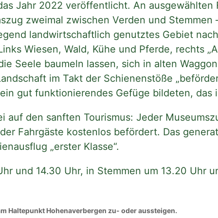
das Jahr 2022 veröffentlicht. An ausgewählten
zug zweimal zwischen Verden und Stemmen – 
egend landwirtschaftlich genutztes Gebiet nac
 Links Wiesen, Wald, Kühe und Pferde, rechts „
 die Seele baumeln lassen, sich in alten Wagg
andschaft im Takt der Schienenstöße „beförder
in gut funktionierendes Gefüge bildeten, das is
i auf den sanften Tourismus: Jeder Museumszu
der Fahrgäste kostenlos befördert. Das generat
enausflug „erster Klasse“.
0 Uhr und 14.30 Uhr, in Stemmen um 13.20 Uhr un
t am Haltepunkt Hohenaverbergen zu- oder aussteigen.