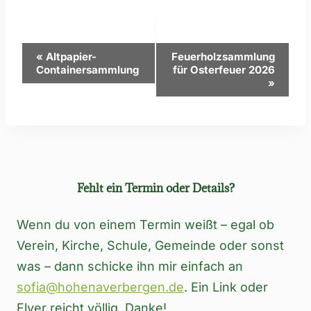
Veranstaltung-
«
Altpapier-
Feuerholzsammlung
Containersammlung
für Osterfeuer 2026
Navigation
»
Fehlt ein Termin oder Details?
Wenn du von einem Termin weißt – egal ob
Verein, Kirche, Schule, Gemeinde oder sonst
was – dann schicke ihn mir einfach an
sofia@hohenaverbergen.de
. Ein Link oder
Flyer reicht völlig. Danke!