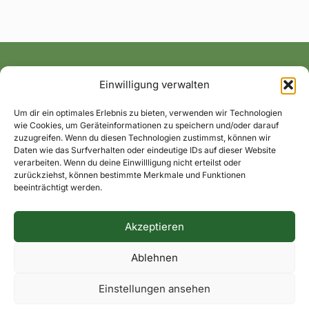
Einwilligung verwalten
Alle News und Termine ins Postfach!
Um dir ein optimales Erlebnis zu bieten, verwenden wir Technologien
wie Cookies, um Geräteinformationen zu speichern und/oder darauf
zuzugreifen. Wenn du diesen Technologien zustimmst, können wir
Daten wie das Surfverhalten oder eindeutige IDs auf dieser Website
verarbeiten. Wenn du deine Einwillligung nicht erteilst oder
zurückziehst, können bestimmte Merkmale und Funktionen
beeinträchtigt werden.
Akzeptieren
Impressum
Datenschutzerklärung
Dorfkontakte
Ablehnen
Facebook
Instagram
Einstellungen ansehen
© 2026 Hohenaverbergen.de