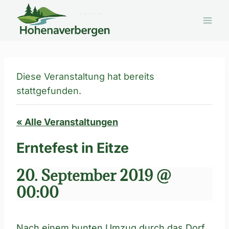
Zum
Inhalt
springen
Diese Veranstaltung hat bereits
stattgefunden.
« Alle Veranstaltungen
Erntefest in Eitze
20. September 2019 @
00:00
Nach einem bunten Umzug durch das Dorf