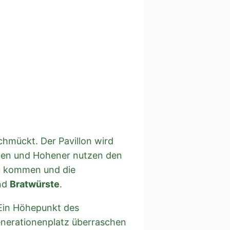
chmückt. Der Pavillon wird
nnen und Hohener nutzen den
u kommen und die
end
Bratwürste
.
 Ein Höhepunkt des
enerationenplatz überraschen