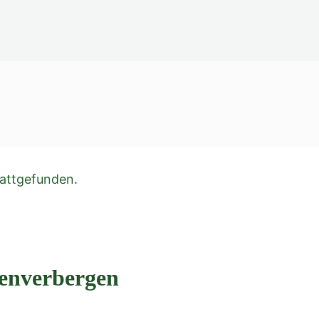
tattgefunden.
henverbergen