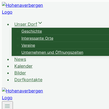
Zum
Inhalt
springen
Unser Dorf
Geschichte
Interessante Orte
Vereine
Unternehmen und Öffnungszeiten
News
Kalender
Bilder
Dorfkontakte