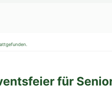
tattgefunden.
entsfeier für Senio