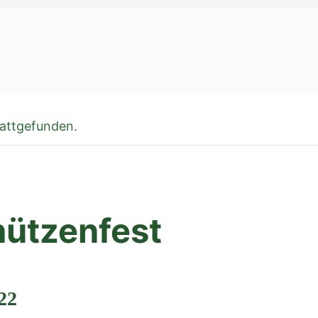
tattgefunden.
ützenfest
022