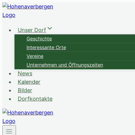
Zum
Inhalt
springen
Unser Dorf
Geschichte
Interessante Orte
Vereine
Unternehmen und Öffnungszeiten
News
Kalender
Bilder
Dorfkontakte