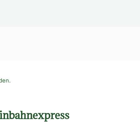
den.
einbahnexpress